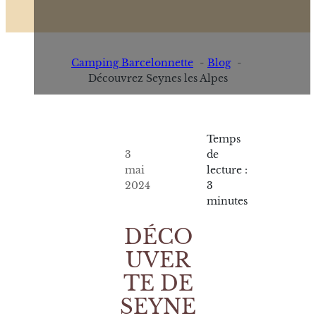
Camping Barcelonnette
Blog
Découvrez Seynes les Alpes
Temps
3
de
mai
lecture :
2024
3
minutes
DÉCO
UVER
TE DE
SEYNE