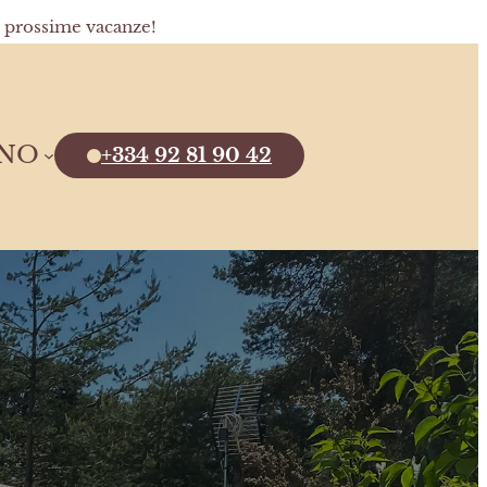
e prossime vacanze!
ANO
+334 92 81 90 42