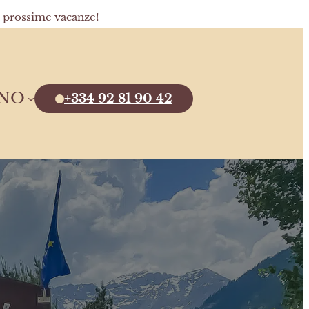
e prossime vacanze!
ANO
+334 92 81 90 42